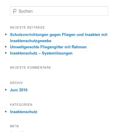
S
u
c
h
NEUESTE BEITRÄGE
e
Schutzvorrichtungen gegen Fliegen und Insekten mit
n
Insektenschutzgewebe
Umweltgerechte Fliegengitter mit Rahmen
Insektenschutz – Systemlösungen
NEUESTE KOMMENTARE
ARCHIV
Juni 2016
KATEGORIEN
Insektenschutz
META